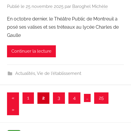
Publié le
25 novembre 2025
par
Baroghel Michèle
En octobre dernier, le Théâtre Public de Montreuil a
posé ses valises et ses tréteaux au lycée Charles de
Gaulle
Continuer la lecture
Actualités
,
Vie de l'établissement
Pagination
Publications
«
1
2
3
4
…
25
précédentes
des
Articles
»
publications
suivants