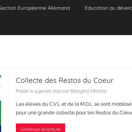
Section Européenne Allemand
Education au dével
Collecte des Restos du Coeur
Publié le
4 janvier 2021
par
Baroghel Michèle
Les élèves du C.V.L et de la M.D.L se sont mobilisé
pour une grande collecte pour les Restos du Cœur
Continuer la lecture