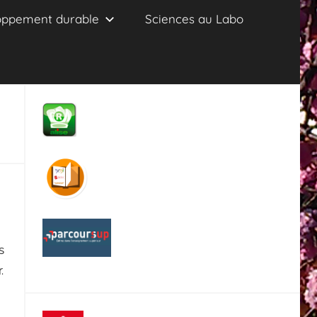
oppement durable
Sciences au Labo
s
.