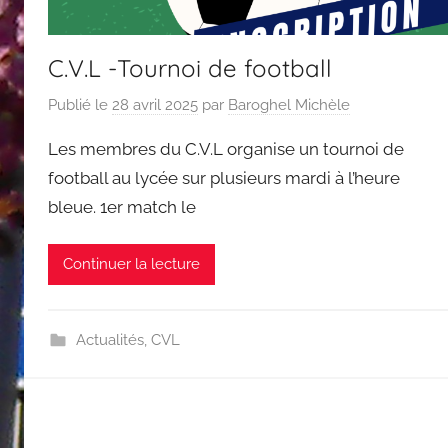
C.V.L -Tournoi de football
Publié le
28 avril 2025
par
Baroghel Michèle
Les membres du C.V.L organise un tournoi de
football au lycée sur plusieurs mardi à l’heure
bleue. 1er match le
Continuer la lecture
Actualités
,
CVL