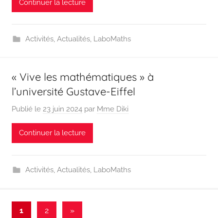
Continuer la lecture
Activités
,
Actualités
,
LaboMaths
« Vive les mathématiques » à
l’université Gustave-Eiffel
Publié le
23 juin 2024
par
Mme Diki
Continuer la lecture
Activités
,
Actualités
,
LaboMaths
Pagination
Articles
1
2
»