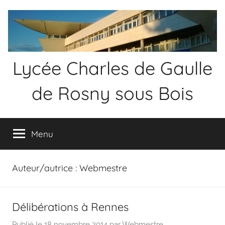
Aller
au
contenu
Lycée Charles de Gaulle
de Rosny sous Bois
Menu
Auteur/autrice :
Webmestre
Délibérations à Rennes
Publié le
18 novembre 2014
par
Webmestre