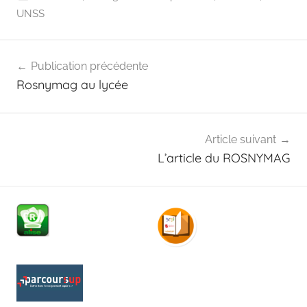
UNSS
Navigation
Publication précédente
de
Rosnymag au lycée
l’article
Article suivant
L’article du ROSNYMAG