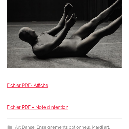
Fichier PDF- Affiche
Fichier PDF – Note d’intention
Art Danse
,
Enseignements optionnels
,
Mardi art
,