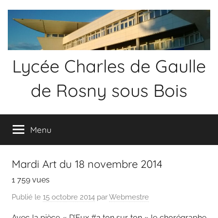
Aller
au
contenu
Lycée Charles de Gaulle
de Rosny sous Bois
Menu
Mardi Art du 18 novembre 2014
1 759 vues
Publié le
15 octobre 2014
par
Webmestre
Avec la pièce « D’Eux #2 ton sur ton » le chorégraphe