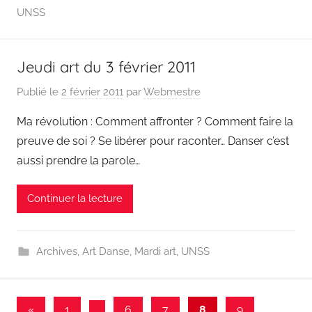
UNSS
Jeudi art du 3 février 2011
Publié le
2 février 2011
par
Webmestre
Ma révolution : Comment affronter ? Comment faire la
preuve de soi ? Se libérer pour raconter… Danser c’est
aussi prendre la parole…
Continuer la lecture
Archives
,
Art Danse
,
Mardi art
,
UNSS
Pagination
Publications
«
1
…
6
7
8
9