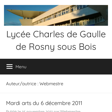
Aller
au
contenu
Lycée Charles de Gaulle
de Rosny sous Bois
Menu
Auteur/autrice :
Webmestre
Mardi arts du 6 décembre 2011
Publié le
15 novembre 2011
par
Webmestre