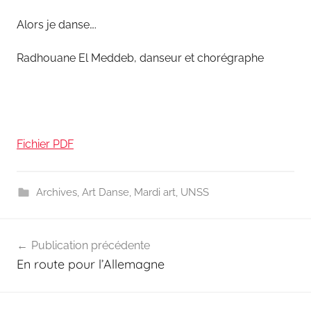
Alors je danse….
Radhouane El Meddeb, danseur et chorégraphe
Fichier PDF
Archives
,
Art Danse
,
Mardi art
,
UNSS
Navigation
Publication précédente
de
En route pour l’Allemagne
l’article