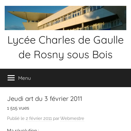
Aller
au
contenu
Lycée Charles de Gaulle
de Rosny sous Bois
Menu
Jeudi art du 3 février 2011
1 515 vues
Publié le
2 février 2011
par
Webmestre
Ma révolution :