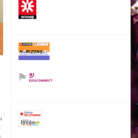
u
t
e