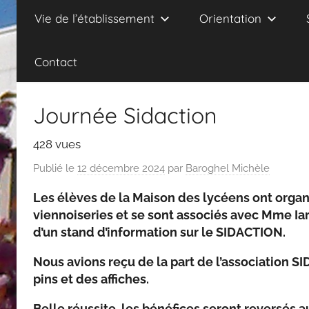
Vie de l’établissement
Orientation
Contact
Journée Sidaction
428 vues
Publié le
12 décembre 2024
par
Baroghel Michèle
Les élèves de la Maison des lycéens ont orga
viennoiseries et se sont associés avec Mme Ia
d’un stand d’information sur le SIDACTION.
Nous avions reçu de la part de l’association 
pins et des affiches.
Belle réussite, les bénéfices seront reversés 