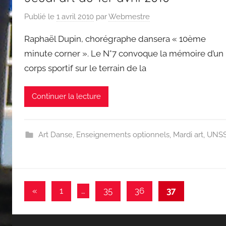
Publié le
1 avril 2010
par
Webmestre
Raphaël Dupin, chorégraphe dansera « 10ème
minute corner ». Le N°7 convoque la mémoire d’un
corps sportif sur le terrain de la
Continuer la lecture
Art Danse
,
Enseignements optionnels
,
Mardi art
,
UNS
Pagination
Publications
«
1
…
35
36
37
précédentes
des
publications