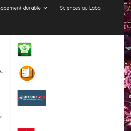
oppement durable
Sciences au Labo
 à
S