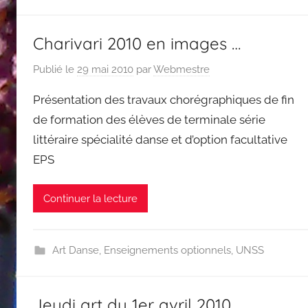
Charivari 2010 en images …
Publié le
29 mai 2010
par
Webmestre
Présentation des travaux chorégraphiques de fin
de formation des élèves de terminale série
littéraire spécialité danse et d’option facultative
EPS
Continuer la lecture
Art Danse
,
Enseignements optionnels
,
UNSS
Jeudi art du 1er avril 2010