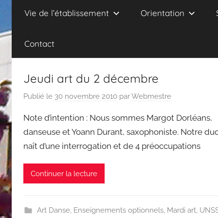
Vie de l’établissement
Orientation
Contact
Jeudi art du 2 décembre
Publié le
30 novembre 2010
par
Webmestre
Note d’intention : Nous sommes Margot Dorléans,
danseuse et Yoann Durant, saxophoniste. Notre du
naît d’une interrogation et de 4 préoccupations
Continuer la lecture
Art Danse
,
Enseignements optionnels
,
Mardi art
,
UNS