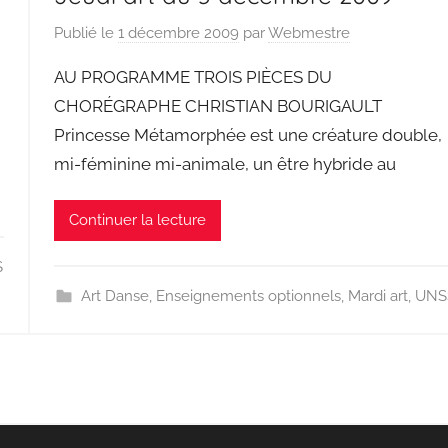
Publié le
1 décembre 2009
par
Webmestre
AU PROGRAMME TROIS PIÈCES DU
CHORÉGRAPHE CHRISTIAN BOURIGAULT
Princesse Métamorphée est une créature double,
mi-féminine mi-animale, un être hybride au
Continuer la lecture
S
Art Danse
,
Enseignements optionnels
,
Mardi art
,
UNS