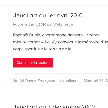
Jeudi art du 1er avril 2010
Publié le
1 avril 2010
par
Webmestre
Raphaël Dupin, chorégraphe dansera « 10ème
minute corner ». Le N°7 convoque la mémoire d’u
corps sportif sur le terrain de la
Continuer la lecture
Art Danse
,
Enseignements optionnels
,
Mardi art
,
UNS
Jeudi art du 3 décembre 2009