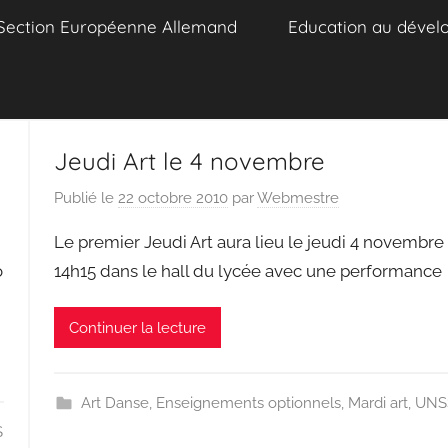
Section Européenne Allemand
Education au dével
Jeudi Art le 4 novembre
Publié le
22 octobre 2010
par
Webmestre
Le premier Jeudi Art aura lieu le jeudi 4 novembre
o
14h15 dans le hall du lycée avec une performance
Continuer la lecture
Art Danse
,
Enseignements optionnels
,
Mardi art
,
UNS
S