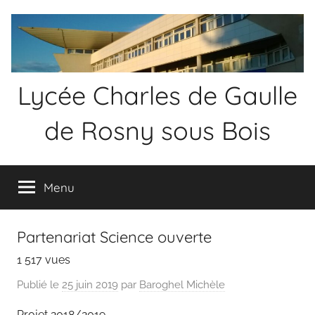
Aller
au
contenu
Lycée Charles de Gaulle
de Rosny sous Bois
Menu
Partenariat Science ouverte
1 517 vues
Publié le
25 juin 2019
par
Baroghel Michèle
Projet 2018/2019