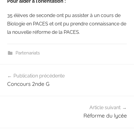
Pour aider
à l’orientation
:
35 élèves de seconde ont pu assister à un cours de
Biologie en PACES et ont pu prendre connaissance de
la nouvelle réforme de la PACES.
Partenariats
Navigation
Publication précédente
de
Concours 2nde G
l’article
Article suivant
Réforme du lycée