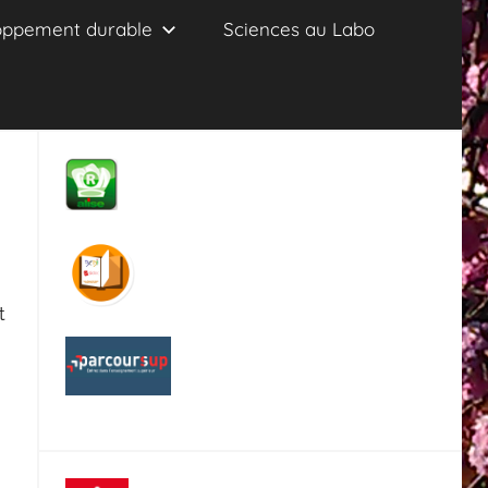
oppement durable
Sciences au Labo
t