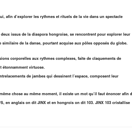
lui,
afin d’explorer les rythmes et rituels de la vie dans un spectacle
s deux issus de la diaspora hongroise, se rencontrent
pour e
xplorer leur
e similaire de la danse, pourtant acquise aux pôles opposés du globe.
ions corporelles aux rythmes complexes, faite de claquements de
nt étonnamment virtuose.
 entrelacements de jambes qui dessinent l’espace, composent leur
a même chose au même moment, il existe un mot qu’il faut
énoncer afin 
S, en anglais on dit JINX et en hongrois on dit 103. JINX 103 cristallise