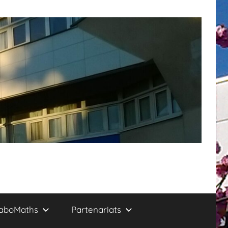
aboMaths
Partenariats