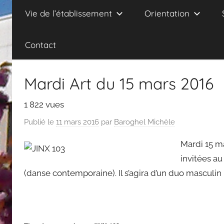
Vie de l’établissement
Orientation
Contact
Mardi Art du 15 mars 2016
1 822 vues
Publié le
11 mars 2016
par
Baroghel Michèle
Mardi 15 m
invitées a
(danse contemporaine). Il s’agira d’un duo masculin