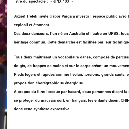
Titre du spectacl
e : » JINX 103 »
Jozsef Trefeli invite G
abor Varga à investir
l’espace public avec 
explosif et étonnant.
Ces d
eux danseurs, l
’un né en Australie
et l’autre en URSS, tou
héritag
e commun. Cette démarche est facilitée par leur techniqu
Tous deux maîtrisent un voca
bulaire dansé, composé de percuss
doigts, de frappes de mains et sur le corps créant un mouveme
Pieds légers et ra
pides
comme l’éclair, torsions, grands sauts,
proposition chorégraphique énergique.
À propos du titre: lorsque par hasard, deux personnes disent l
se protéger du mauvais sort: en français, les enfants disent CHIP
donc cette synthèse expressive.